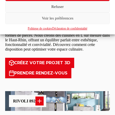
Refuser
Cuisine en L
Voir les préférences
La cuisine en L est une configuration polyvalente et très
Politique de cookies
Déclaration de confidentialité
appréciée pour sa capacité à s'adapter à différentes tailles et
formes de pièces. Nous créons des cuisines en L sur mesure dans
le Haut-Rhin, offrant un équilibre parfait entre esthétique,
fonctionnalité et convivialité. Découvrez comment cette
disposition peut optimiser votre espace culinaire.
CRÉEZ VOTRE PROJET 3D
PRENDRE RENDEZ-VOUS
RIVOLI 892