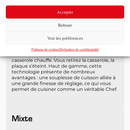
Induction
Accepter
Quant aux plaques à induction, si elles 
paraissent semblables aux plaques 
vitrocéramiques, il ne faut pas les confondre 
Refuser
pour autant. Leurs technologies sont 
radicalement différentes. L’induction 
Voir les préférences
fonctionne grâce à un champ magnétique 
activé directement par le métal de la 
Politique de cookies
Déclaration de confidentialité
casserole. Seule la partie en contact avec la 
casserole chauffe. Vous retirez la casserole, la 
plaque s’éteint. Haut de gamme, cette 
technologie présente de nombreux 
avantages : une souplesse de cuisson alliée à 
une grande finesse de réglage, ce qui vous 
permet de cuisiner comme un véritable Chef.
Mixte