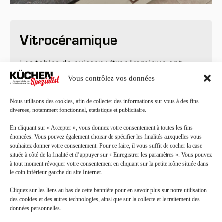
Vitrocéramique
Les tables de cuisson vitrocéramique ont 
remplacé avantageusement nos anciennes 
Vous contrôlez vos données
plaques électriques. Elles permettent un 
contrôle plus précis de la température et une 
Nous utilisons des cookies, afin de collecter des informations sur vous à des fins
montée en température plus rapide. Ces 
diverses, notamment fonctionnel, statistique et publicitaire.
plaques sont aussi plus esthétiques : 
recouvertes d’une plaque en verre trempé, 
En cliquant sur « Accepter », vous donnez votre consentement à toutes les fins
elles sont parfaitement lisses et donc plus 
énoncées. Vous pouvez également choisir de spécifier les finalités auxquelles vous
faciles d’entretien. Un simple coup d’éponge 
souhaitez donner votre consentement. Pour ce faire, il vous suffit de cocher la case
suffit ! Si vous cherchez une table de cuisson 
située à côté de la finalité et d’appuyer sur « Enregistrer les paramètres ». Vous pouvez
pratique et bon marché, la vitrocéramique est 
à tout moment révoquer votre consentement en cliquant sur la petite icône située dans
idéale.
le coin inférieur gauche du site Internet.
Cliquez sur les liens au bas de cette bannière pour en savoir plus sur notre utilisation
des cookies et des autres technologies, ainsi que sur la collecte et le traitement des
données personnelles.