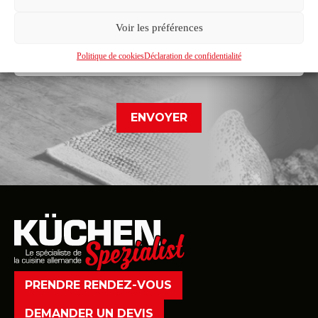
Voir les préférences
Déclaration de confidentialité*
Je reconnais avoir pris connaissance de la déclaration de
Politique de cookies
Déclaration de confidentialité
confidentialité
PRENDRE RENDEZ-VOUS
DEMANDER UN DEVIS