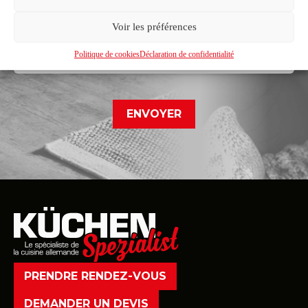
Voir les préférences
Déclaration de confidentialité*
Je reconnais avoir pris connaissance de la déclaration de
Politique de cookies
Déclaration de confidentialité
confidentialité
PRENDRE RENDEZ-VOUS
DEMANDER UN DEVIS