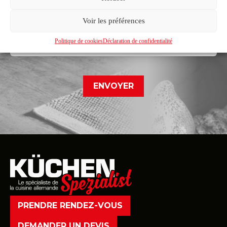
Voir les préférences
Déclaration de confidentialité*
Je reconnais avoir pris connaissance de la déclaration de
Politique de cookies
Déclaration de confidentialité
confidentialité
PRENDRE RENDEZ-VOUS
DEMANDER UN DEVIS